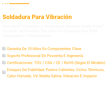
Diseño Reforzado De Laminado Y
Soldadura Para Vibración
Cool-Back™ Controla La Temperatura Mientras Shade-Smart™
Localiza Las Pérdidas; Una Solución Diseñada Para OEM,
Integradores Y Distribuidores.
Garantía De 10 Años En Componentes Clave
Soporte Profesional De Posventa E Ingeniería
Certificaciones: TÜV / CSA / CE / RoHS (según El Modelo)
Ensayos De Fiabilidad: Puntos Calientes, Ciclos Térmicos,
Calor Húmedo, UV, Niebla Salina, Vibración E Impacto