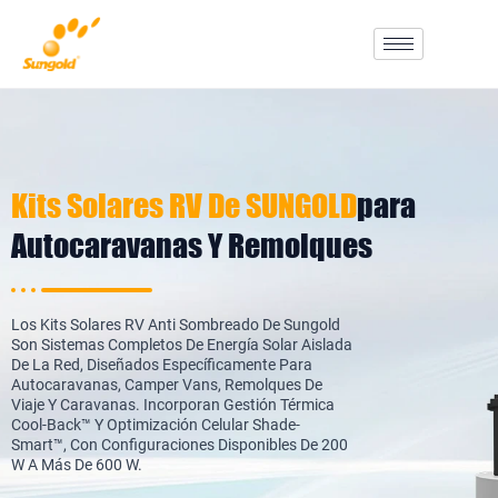
Skip
To
Content
Kits Solares RV De SUNGOLD
Para
Autocaravanas Y Remolques
Los Kits Solares RV Anti Sombreado De Sungold
Son Sistemas Completos De Energía Solar Aislada
De La Red, Diseñados Específicamente Para
Autocaravanas, Camper Vans, Remolques De
Viaje Y Caravanas. Incorporan Gestión Térmica
Cool-Back™ Y Optimización Celular Shade-
Smart™, Con Configuraciones Disponibles De 200
W A Más De 600 W.