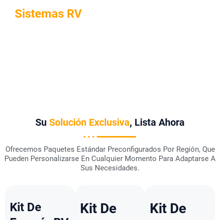
Experiencia Comprobada En
Sistemas RV
Años De Experiencia En Diseño Solar Específico Para RV.
Ofrece Soluciones Completas E Integradas Adaptadas A
Usuarios De RV.
Su
Solución Exclusiva
, Lista Ahora
Ofrecemos Paquetes Estándar Preconfigurados Por Región, Que
Pueden Personalizarse En Cualquier Momento Para Adaptarse A
Sus Necesidades.
Kit De
Kit De
Kit De