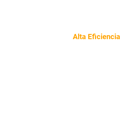
Células Solares De
Alta Eficiencia
Integra Células TOPCon, BC Y Otras Tecnologías
Avanzadas.
Mayor Generación De Energía En La Misma Superficie.