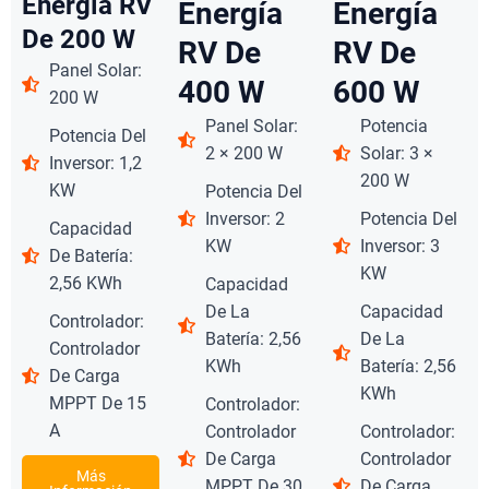
Energía RV
Energía
Energía
De 200 W
RV De
RV De
Panel Solar:
400 W
600 W
200 W
Panel Solar:
Potencia
Potencia Del
2 × 200 W
Solar: 3 ×
Inversor: 1,2
200 W
KW
Potencia Del
Inversor: 2
Potencia Del
Capacidad
KW
Inversor: 3
De Batería:
KW
2,56 KWh
Capacidad
De La
Capacidad
Controlador:
Batería: 2,56
De La
Controlador
KWh
Batería: 2,56
De Carga
KWh
MPPT De 15
Controlador:
A
Controlador
Controlador:
De Carga
Controlador
Más
MPPT De 30
De Carga