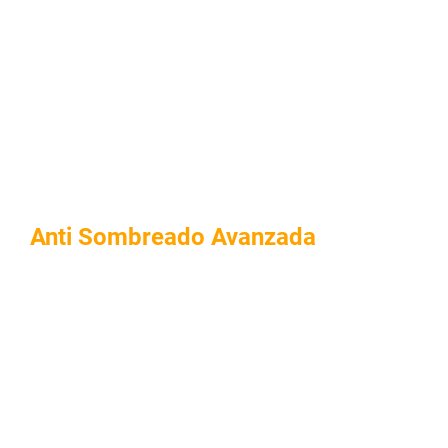
Tecnología
Anti Sombreado Avanzada
Ofrece Un Alto Rendimiento Incluso Con Sombra Parcial.
Resuelve Problemas Habituales De Estacionamiento De
RV Bajo Árboles O Junto A Edificios.