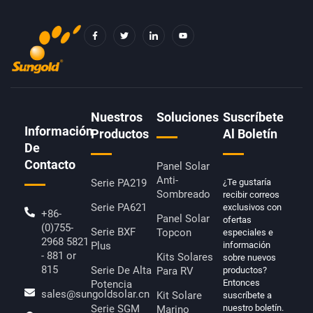
F
T
I
Y
A
W
C
O
C
I
O
U
E
T
N
T
B
T
-
U
O
E
L
B
O
R
I
E
K
N
-
K
F
E
D
Nuestros
Soluciones
Suscríbete
I
Información
N
Productos
Al Boletín
De
Contacto
Panel Solar
Anti-
Serie PA219
¿Te gustaría
Sombreado
recibir correos
Serie PA621
exclusivos con
+86-
Panel Solar
ofertas
(0)755-
Serie BXF
Topcon
especiales e
2968 5821
Plus
información
- 881 or
Kits Solares
sobre nuevos
815
Serie De Alta
Para RV
productos?
Entonces
Potencia
sales@sungoldsolar.cn
Kit Solare
suscríbete a
Serie SGM
nuestro boletín.
Marino