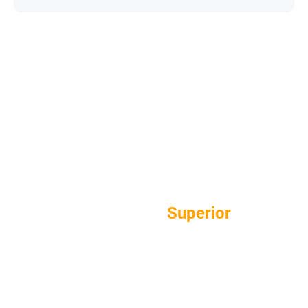
Disipación Térmica
Superior
Innovador Respaldo Aislante Especializado De 6 Mm Con
Baja Conductividad Térmica.
Reduce El Sobrecalentamiento Y Garantiza Una
Producción Estable A Altas Temperaturas.