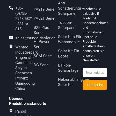
Anti-
+86-
Schattierungs-
PA219 Serie
Möchten Sie
(0)755-
Solarpanel
exklusive E-
PA621 Serie
2968 5821
Mails mit
Topcon-
Sonderangeboten
- 881 or
BXF Plus
Solarpanel
und
815
Serie
Informationen
Solar-Kits Für
über neue
sales@sungoldsolar.cn
Hi-Power
Wohnmobile
Produkte
erhalten? Dann
Serie
Wentao
Solar-Kit Für
abonnieren Sie
Industriepark,
SGM Serie
unseren
Boote
Yingrenshi-
Newsletter!
Gemeinde,
DG Serie
Balkon-
Shiyan,
Solaranlage
Shenzhen,
Provinz
Netzunabhängiges
Guangdong,
Solar-Kit
China
Übersee-
Produktionsstandorte
Panbil