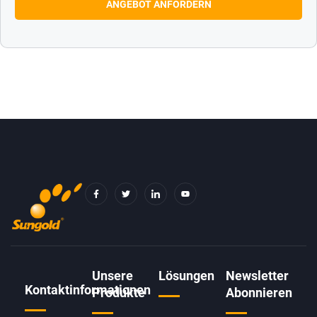
F
T
I
Y
A
W
C
O
C
I
O
U
E
T
N
T
B
T
-
U
O
E
L
B
O
R
I
E
K
N
-
K
F
E
D
Unsere
Lösungen
Newsletter
I
Kontaktinformationen
N
Produkte
Abonnieren