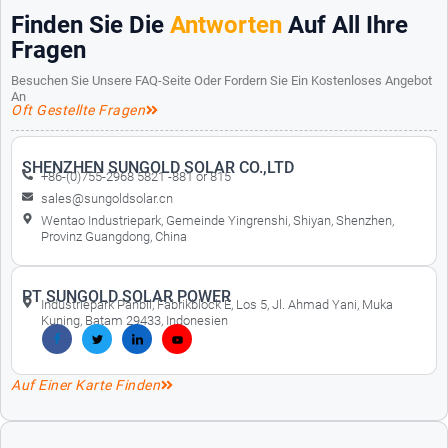
Finden Sie Die
Antworten
Auf All Ihre
Fragen
Besuchen Sie Unsere FAQ-Seite Oder Fordern Sie Ein Kostenloses Angebot
An
Oft Gestellte Fragen
SHENZHEN SUNGOLD SOLAR CO.,LTD
+86-(0)755-2968 5821 -881 or 815
sales@sungoldsolar.cn
Wentao Industriepark, Gemeinde Yingrenshi, Shiyan, Shenzhen,
Provinz Guangdong, China
PT SUNGOLD SOLAR POWER
Industriepark Panbil, Fabrikblock E, Los 5, Jl. Ahmad Yani, Muka
Kuning, Batam 29433, Indonesien
Auf Einer Karte Finden