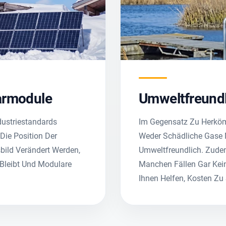
larmodule
Umweltfreundl
ustriestandards
Im Gegensatz Zu Herköm
ie Position Der
Weder Schädliche Gase 
ild Verändert Werden,
Umweltfreundlich. Zude
 Bleibt Und Modulare
Manchen Fällen Gar Kei
Ihnen Helfen, Kosten Zu