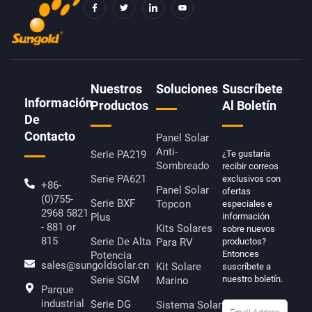
F
T
I
Y
A
W
C
O
C
I
O
U
E
T
N
T
B
T
-
U
O
E
L
B
O
R
I
E
K
N
-
K
F
E
D
Nuestros
Soluciones
Suscríbete
I
Información
N
Productos
Al Boletín
De
Contacto
Panel Solar
Anti-
Serie PA219
¿Te gustaría
Sombreado
recibir correos
Serie PA621
exclusivos con
+86-
Panel Solar
ofertas
(0)755-
Serie BXF
Topcon
especiales e
2968 5821
Plus
información
- 881 or
Kits Solares
sobre nuevos
815
Serie De Alta
Para RV
productos?
Entonces
Potencia
sales@sungoldsolar.cn
Kit Solare
suscríbete a
Serie SGM
nuestro boletín.
Marino
Parque
industrial
Serie DG
Sistema Solar