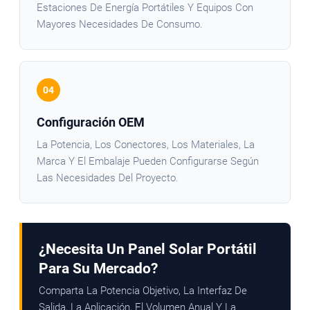
Estaciones De Energía Portátiles Y Equipos Con
Mayores Necesidades De Consumo.
04
Configuración OEM
La Potencia, Los Conectores, Los Materiales, La
Marca Y El Embalaje Pueden Configurarse Según
Las Necesidades Del Proyecto.
¿Necesita Un Panel Solar Portátil
Para Su Mercado?
Comparta La Potencia Objetivo, La Interfaz De
Salida, La Aplicación, El Volumen Anual Y La