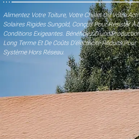
Alimentez Votre Toiture, Votre Chalet Ou Votre Act
Solaires Rigides Sungold, Conçus Pour Résister À L
Conditions Exigeantes. Bénéficiez D’une Production
Long Terme Et De Coûts D’électricité Réduits Pour 
Système Hors Réseau.