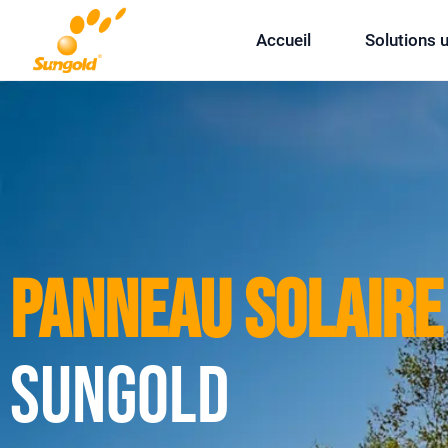
Skip
Accueil
Solutions 
To
Content
Panneau Solaire 
Sungold