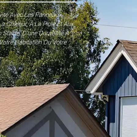
ivité Avec Les Panneaux
a Chaleur, À La Pluie Et Aux
 Stable, D’une Durabilité À
Votre Habitation Ou Votre