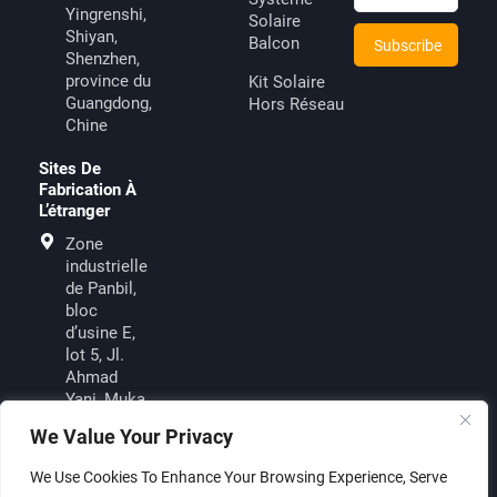
Yingrenshi,
Solaire
Shiyan,
Balcon
Shenzhen,
province du
Kit Solaire
Guangdong,
Hors Réseau
Chine
Sites De
Fabrication À
L’étranger
Zone
industrielle
de Panbil,
bloc
d’usine E,
lot 5, Jl.
Ahmad
Yani, Muka
Kuning,
We Value Your Privacy
Batam
29433,
We Use Cookies To Enhance Your Browsing Experience, Serve
Indonésie