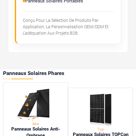
Panneaux Solaires Portables
Conçu Pour La Sélection De Produits Par
Application, La Personnalisation OEM/ODM Et
L’adéquation Aux Projets B2B.
Panneaux Solaires Phares
New
Panneaux Solaires Anti-
Top
Panneaux Solaires TOPCon
Ombrage