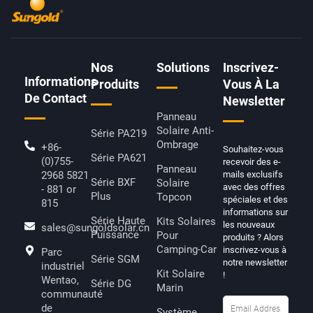
E
T
N
T
B
T
-
U
O
E
L
B
O
R
I
E
K
N
-
K
F
E
D
Nos
Solutions
Inscrivez-
I
Informations
N
Produits
Vous À La
De Contact
Newsletter
Panneau
Solaire Anti-
Série PA219
Ombrage
+86-
Souhaitez-vous
Série PA621
(0)755-
recevoir des e-
Panneau
2968 5821
mails exclusifs
Série BXF
Solaire
avec des offres
- 881 or
Plus
Topcon
spéciales et des
815
informations sur
Série Haute
Kits Solaires
les nouveaux
sales@sungoldsolar.cn
Puissance
Pour
produits ? Alors
Camping-Car
inscrivez-vous à
Parc
Série SGM
notre newsletter
industriel
Kit Solaire
!
Wentao,
Série DG
Marin
communauté
de
Système