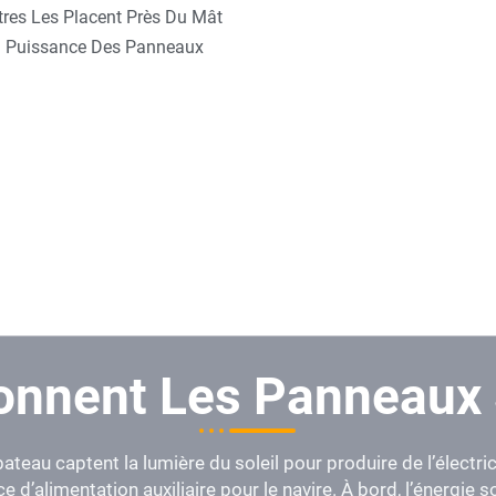
tres Les Placent Près Du Mât
La Puissance Des Panneaux
nnent Les Panneaux S
teau captent la lumière du soleil pour produire de l’électrici
ce d’alimentation auxiliaire pour le navire. À bord, l’énergie