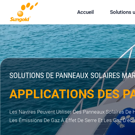
Skip
Accueil
Solutions 
To
Content
SOLUTIONS DE PANNEAUX SOLAIRES MAR
APPLICATIONS DES P
Les Navires Peuvent Utiliser Des Panneaux Solaires De
Les Émissions De Gaz À Effet De Serre Et Les Gaz D’éch