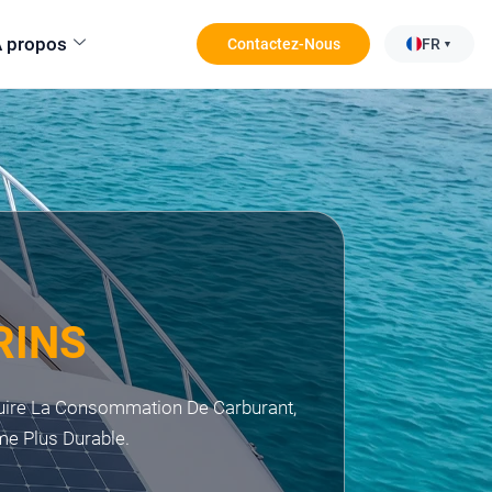
 propos
Contactez-Nous
FR
RINS
duire La Consommation De Carburant,
me Plus Durable.