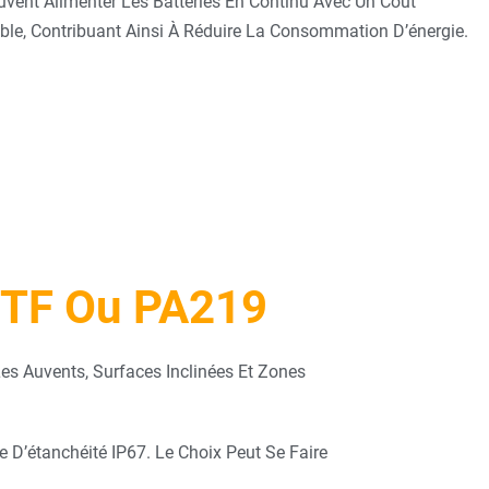
vent Alimenter Les Batteries En Continu Avec Un Coût
aible, Contribuant Ainsi À Réduire La Consommation D’énergie.
e TF Ou PA219
es Auvents, Surfaces Inclinées Et Zones
e D’étanchéité IP67. Le Choix Peut Se Faire