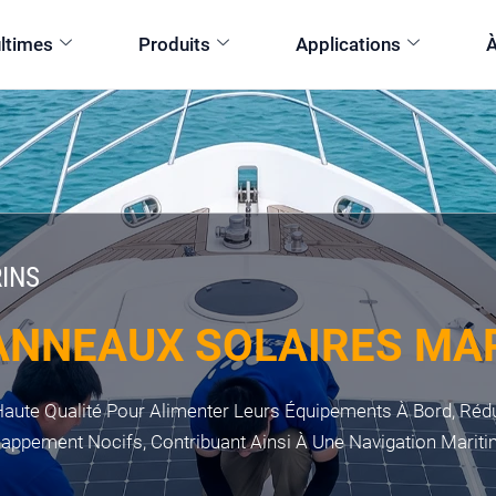
ultimes
Produits
Applications
À
INS
ANNEAUX SOLAIRES MA
 Haute Qualité Pour Alimenter Leurs Équipements À Bord, Ré
appement Nocifs, Contribuant Ainsi À Une Navigation Mariti